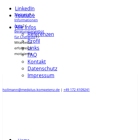
LinkedIn
Startseite
Youtube
1
/
Informationen
Ärzte
2
/
Alle Infos
Beratungsangebot
Referenzen
für Chefärzte
3
/
Profil
Mitarbeiter
Links
erfolgreich
motivieren
FAQ
Kontakt
Datenschutz
Impressum
hollmann@medplus-kompetenz.de
|
+49 172 4109241