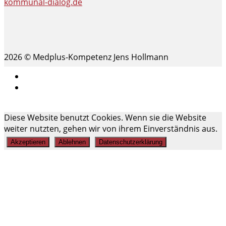
kommunal-dialog.de
2026 © Medplus-Kompetenz Jens Hollmann
Impressum
Datenschutz
Scroll
Diese Website benutzt Cookies. Wenn sie die Website
Up
weiter nutzten, gehen wir von ihrem Einverständnis aus.
Akzeptieren
Ablehnen
Datenschutzerklärung