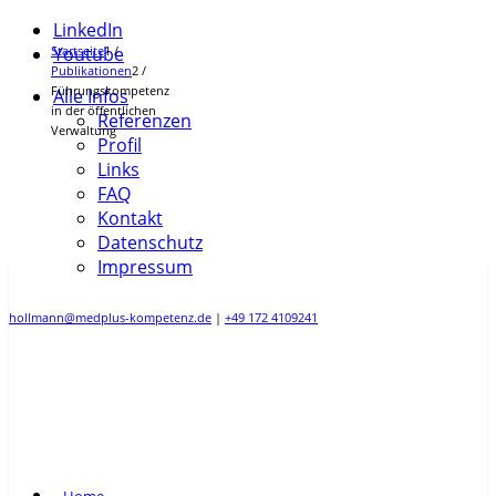
LinkedIn
Startseite
Youtube
1
/
Publikationen
2
/
Führungskompetenz
Alle Infos
in der öffentlichen
Referenzen
Verwaltung
Profil
Links
FAQ
Kontakt
Datenschutz
Impressum
hollmann@medplus-kompetenz.de
|
+49 172 4109241