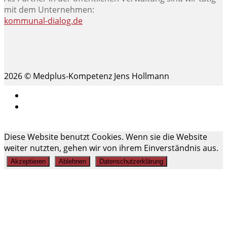
mit dem Unternehmen:
kommunal-dialog.de
2026 © Medplus-Kompetenz Jens Hollmann
Impressum
Datenschutz
Scroll
Diese Website benutzt Cookies. Wenn sie die Website
Up
weiter nutzten, gehen wir von ihrem Einverständnis aus.
Akzeptieren
Ablehnen
Datenschutzerklärung