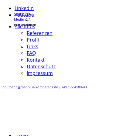
LinkedIn
Startseite
Youtube
1
/
Medien
2
/
Publikationen
Alle Infos
Referenzen
Profil
Links
FAQ
Kontakt
Datenschutz
Impressum
hollmann@medplus-kompetenz.de
|
+49 172 4109241